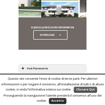
SCARICA LA BROCHURE INFORMATIVA
DOWNLOAD
Vedi Planimetrie
Questo sito consente l'invio di cookie di terze parti. Per ulteriori
Gruppo Cecchin © 2015 Tutti i diritti riservati.
informazioni o per negare il consenso, all'installazione di tutti o di alcuni
Privacy & Policy
cookie, si veda l'informativa estesa sui cookie
Cliccare Qui
Proseguendo la navigazione l'utente presterà il consenso all'uso dei
cookie.
Accetto