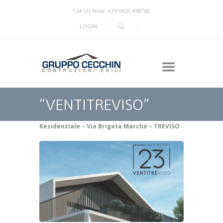
Call Us Now: +39 0423 498783
LOGIN
“VENTITREVISO”
Residenziale – Via Brigata Marche – TREVISO