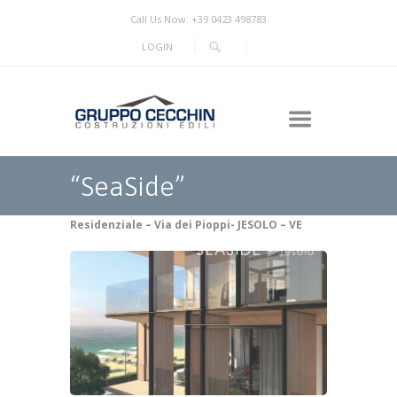
Call Us Now: +39 0423 498783
LOGIN
“SeaSide”
Residenziale – Via dei Pioppi- JESOLO – VE